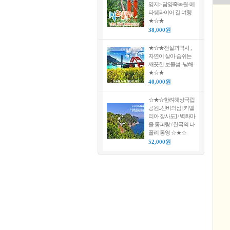
영지> 담양죽녹원-메
타쉐콰이어 길 여행
★☆★
38,000원
★☆★전설과역사 ,
자연이 살아 숨쉬는
깨끗한 보물섬 -남해-
★☆★
40,000원
☆★☆한려해상국립
공원..신비의섬 [카멜
리아 장사도] / 벽화마
을 동피랑 / 한국의 나
폴리 통영 ☆★☆
52,000원