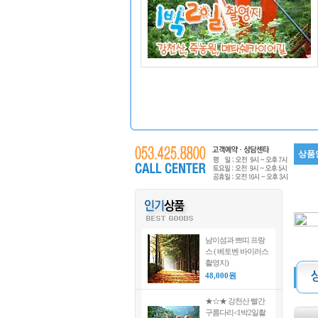
상품
남이섬과 쁘띠 프랑
스 ( 베토벤 바이러스
촬영지)
48,000원
★☆★ 강천산 빨간
구름다리<1박2일촬