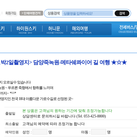
1박2일촬영지> 담양죽녹원-메타쉐콰이어 길 여행 ★☆★
지 오르실수 있습니다
죽녹원 ~ 푸르른 죽향에서 향취를 느끼며
지~ *^^*
영지인 전국 10대 아름다운 가로수길로 선정된 곳~
본 상품은 고객님의 원하는 기간에 맞춰 조정가능합니다
출발일
상담센터로 문의하시길 바랍니다 (Tel. 053-425-8800)
고객님의 예약에 따라 조정가능 합니다
최소출발
성인 :
명
아동 :
명
예약인원