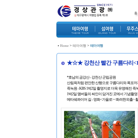
>
>
Home
테마여행
테마여행
★☆★ 강천산 빨간 구름다리<
*호남의 금강산 - 강천산 군립공원
산림욕처럼 편안한 산행으로 구름다리와 폭포까
죽녹원 - KBS 1박2일 촬영지로 더욱 유명해진 
1박2일 맴버들의 싸인이 담겨진 곳에서 기념촬영 까
메타쉐콰이어 길 - 영화<가을로><화려한외출> 촬